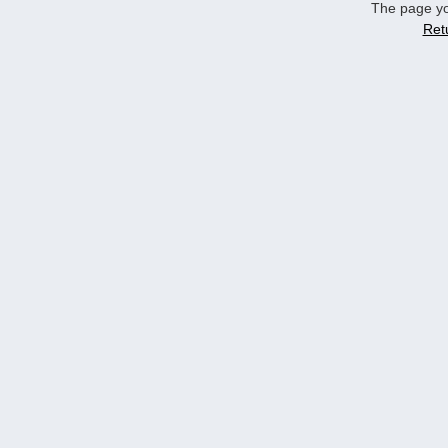
The page yo
Ret