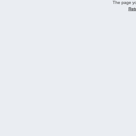
The page yo
Ret