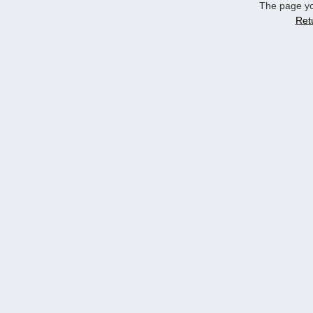
The page yo
Ret