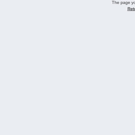
The page yo
Ret