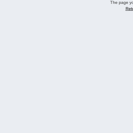
The page yo
Ret