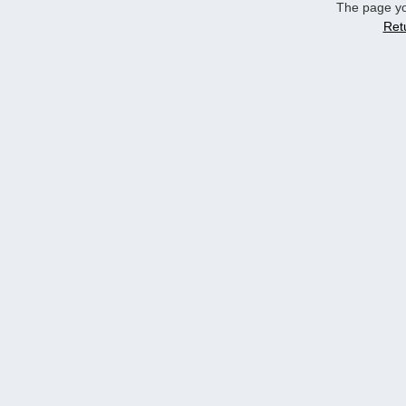
The page yo
Ret