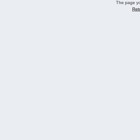
The page yo
Ret