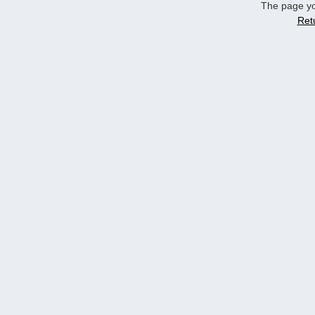
The page yo
Ret