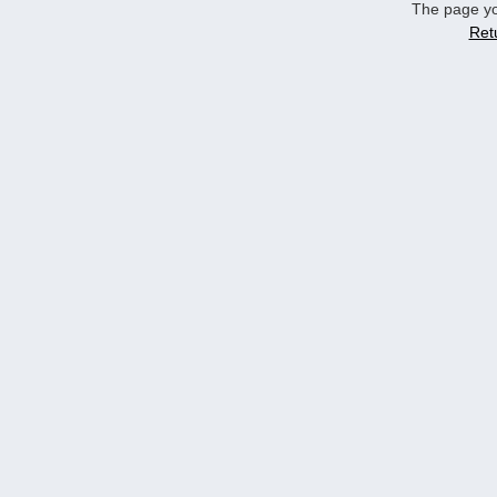
The page yo
Ret