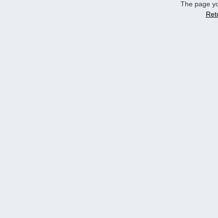
The page yo
Ret