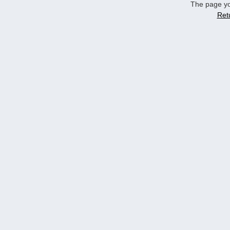
The page yo
Ret