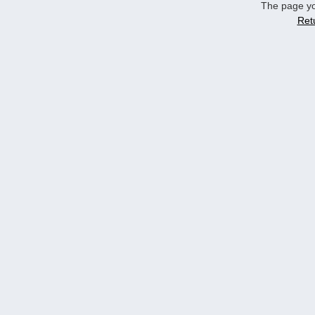
The page yo
Ret