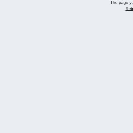
The page yo
Ret