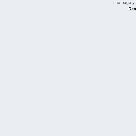
The page yo
Ret