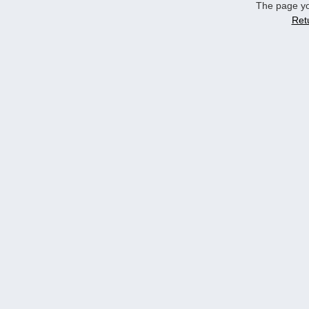
The page yo
Ret