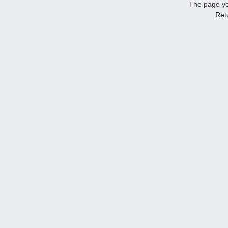
The page yo
Ret