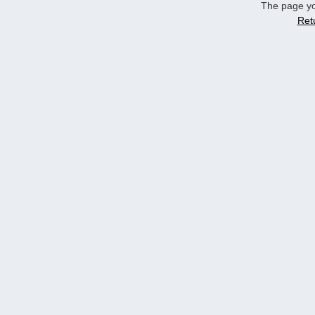
The page yo
Ret