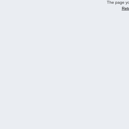
The page yo
Ret