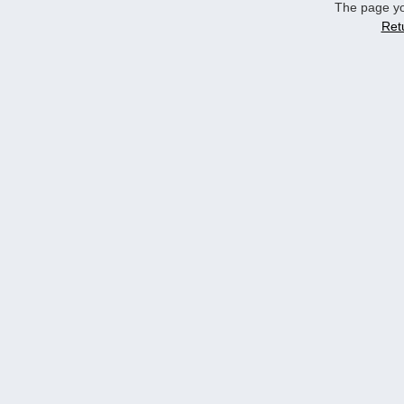
The page yo
Ret