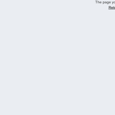
The page yo
Ret