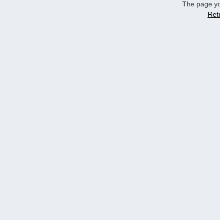
The page yo
Ret