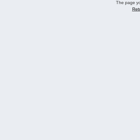
The page yo
Ret