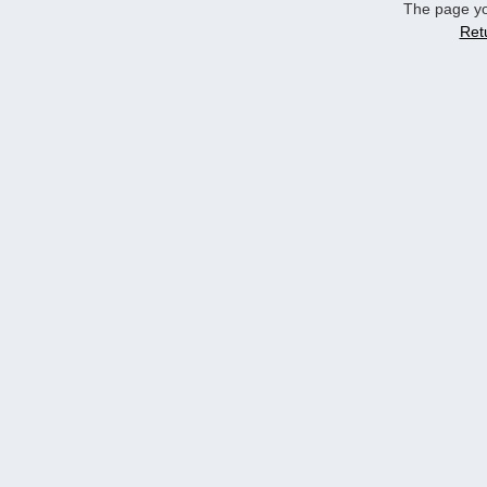
The page yo
Ret