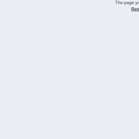
The page yo
Ret