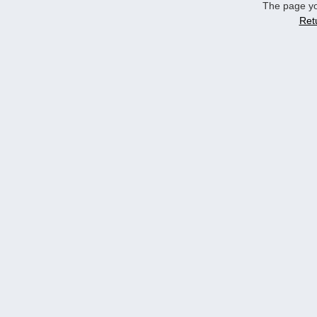
The page yo
Ret