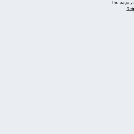
The page yo
Ret