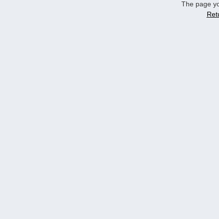
The page yo
Ret