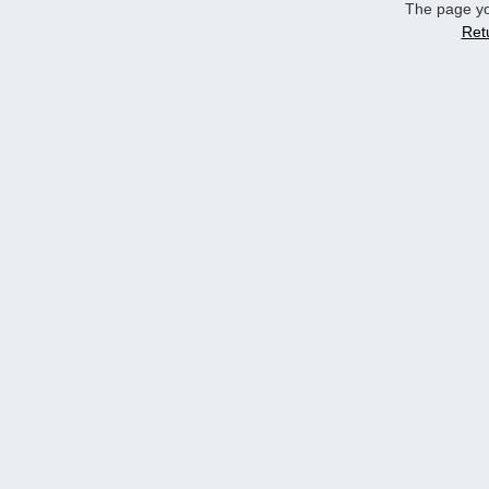
The page yo
Ret