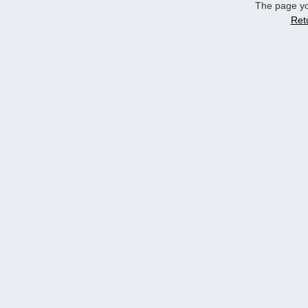
The page yo
Ret