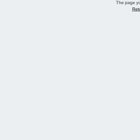
The page yo
Ret