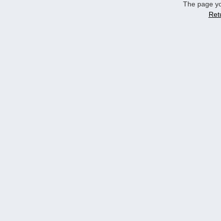
The page yo
Ret