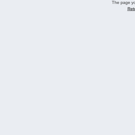
The page yo
Ret