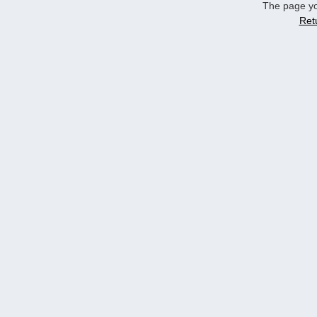
The page yo
Ret