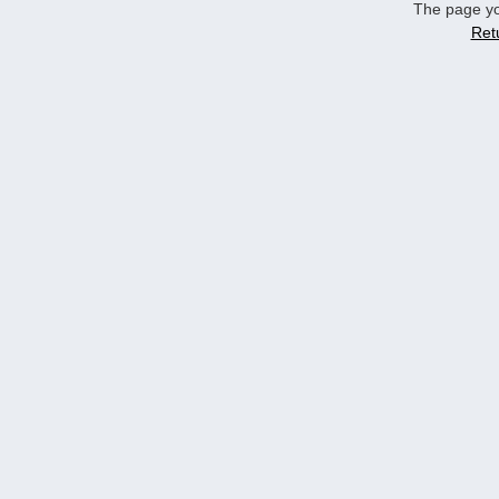
The page yo
Ret