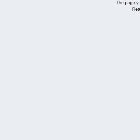
The page yo
Ret