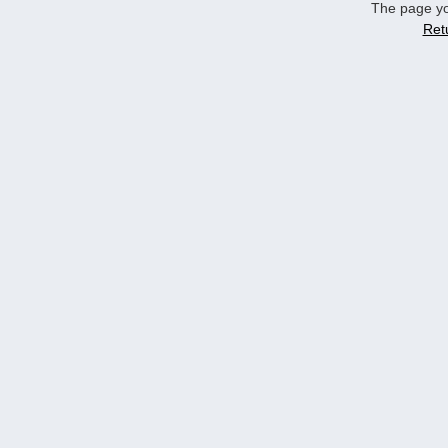
The page yo
Ret