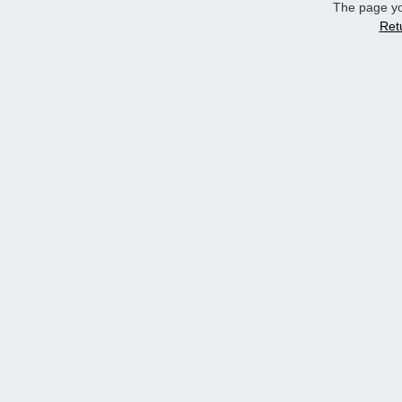
The page yo
Ret