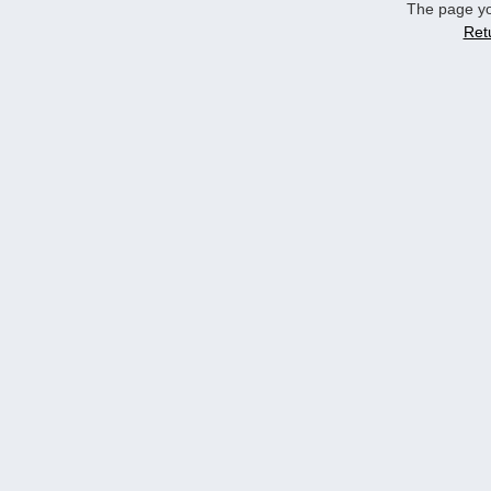
The page yo
Ret