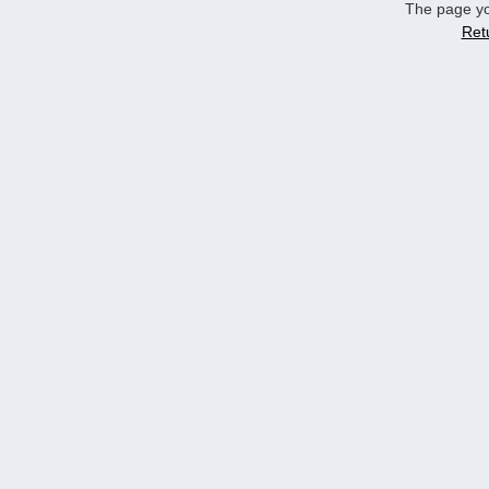
The page yo
Ret