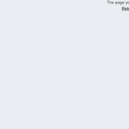
The page yo
Ret