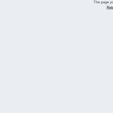
The page yo
Ret