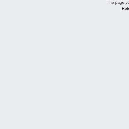
The page yo
Ret