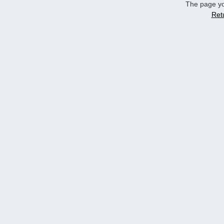
The page yo
Ret