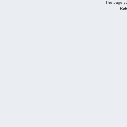
The page yo
Ret