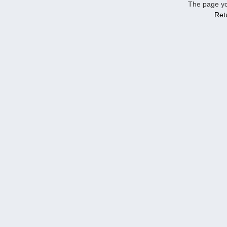
The page yo
Ret