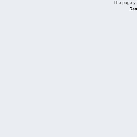
The page yo
Ret