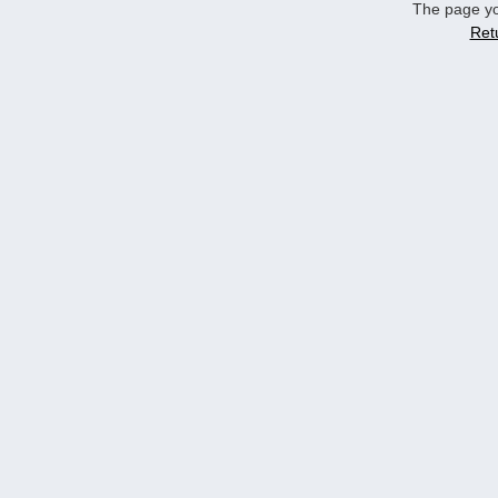
The page yo
Ret