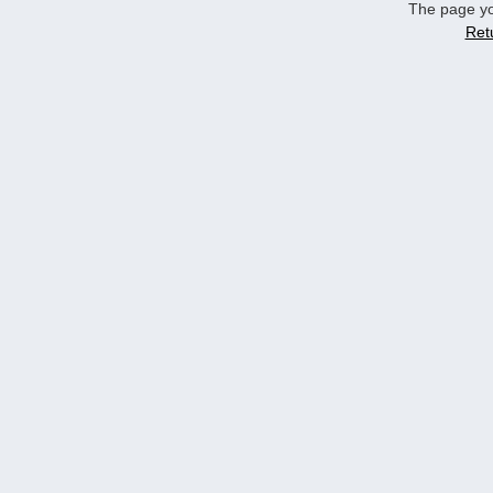
The page yo
Ret