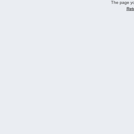
The page yo
Ret