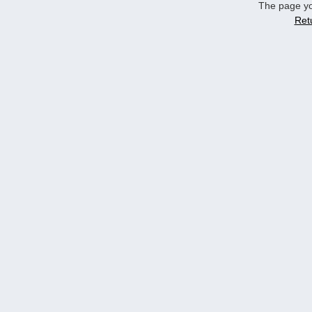
The page yo
Ret